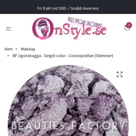
Fri frakt vid 500:- / Snabb leverans
0
Hem
Makeup
BF ögonskugga - Singel color - Cosmopolitan (Shimmer)