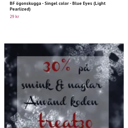
BF ögonskugga - Singel color - Blue Eyes (Light
L
Pearlized)
4
29 kr