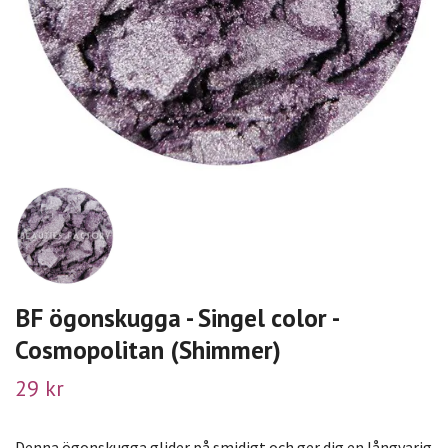
BF ögonskugga - Singel color -
Cosmopolitan (Shimmer)
29 kr
Denna ögonskugga glider på smidigt och ger dig en långvarig