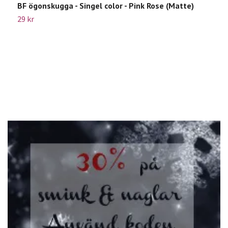
BF ögonskugga - Singel color - Pink Rose (Matte)
B
29 kr
2