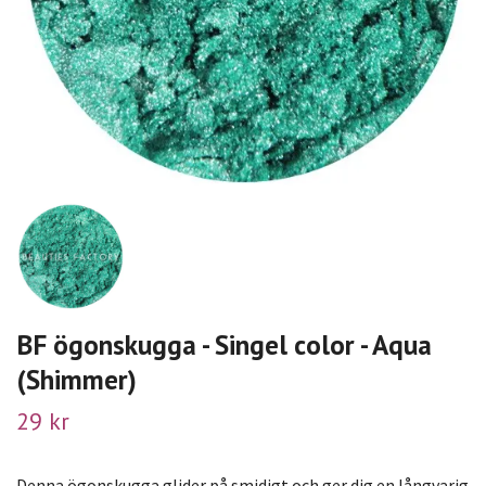
BF ögonskugga - Singel color - Aqua
(Shimmer)
29 kr
Denna ögonskugga glider på smidigt och ger dig en långvarig