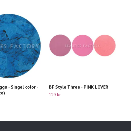
ga - Singel color -
BF Style Three - PINK LOVER
Beau
te)
18E
129 kr
49 k