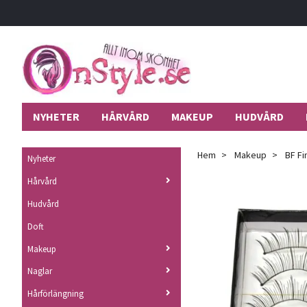
NYHETER
HÅRVÅRD
MAKEUP
HUDVÅRD
Hem
Makeup
BF Fin
Nyheter
Hårvård
Hudvård
Doft
Makeup
Naglar
Hårförlängning