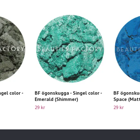
gel color -
BF ögonskugga - Singel color -
BF ögonskug
Emerald (Shimmer)
Space (Mat
29 kr
29 kr