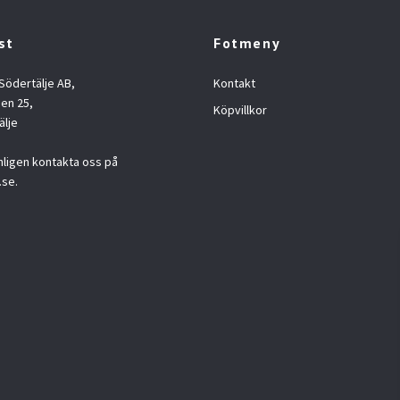
st
Fotmeny
 Södertälje AB,
Kontakt
en 25,
Köpvillkor
älje
nligen kontakta oss på
.se
.