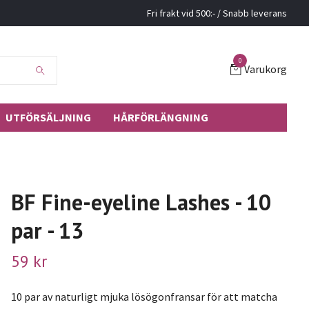
Fri frakt vid 500:- / Snabb leverans
0
Varukorg
UTFÖRSÄLJNING
HÅRFÖRLÄNGNING
BF Fine-eyeline Lashes - 10
par - 13
59 kr
10 par av naturligt mjuka lösögonfransar för att matcha