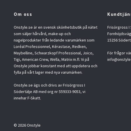
Om oss
Kundtjän
Onstyle.se är en svensk skönhetsbutik på nätet
Frisörgross I
som säljer hårvård, make-up och
Fornhöjdsväg
nagelprodukter från ledande varumärken som
15256 Södert
Loréal Professionnel, Kérastase, Redken,
Maybelline, Schwarzkopf Professional, Joico,
För frågor vä
Tigi, American Crew, Wella, Matrix m.fl. Vi på
info@onstyle
Onstyle jobbar konstant med att uppdatera och
fylla på vårt lager med nya varumärken.
Onstyle.se ägs och drivs av Frisörgross I
Södertälje AB med org nr 559333-9053, vi
innehar F-Skatt.
© 2026 Onstyle