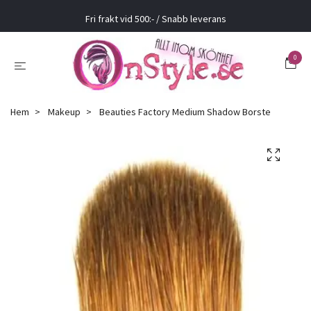
Fri frakt vid 500:- / Snabb leverans
0
Hem
Makeup
Beauties Factory Medium Shadow Borste